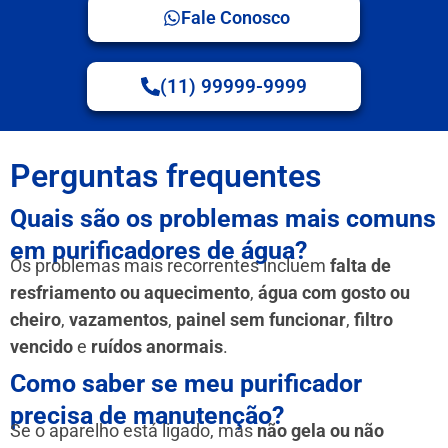
Fale Conosco
(11) 99999-9999
Perguntas frequentes
Quais são os problemas mais comuns
em purificadores de água?
Os problemas mais recorrentes incluem
falta de
resfriamento ou aquecimento
,
água com gosto ou
cheiro
,
vazamentos
,
painel sem funcionar
,
filtro
vencido
e
ruídos anormais
.
Como saber se meu purificador
precisa de manutenção?
Se o aparelho está ligado, mas
não gela ou não