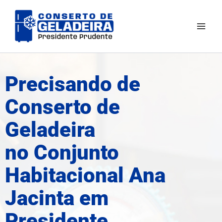
Ir
Mai
para
Men
o
conteúdo
Precisando de
Conserto de
Geladeira
no Conjunto
Habitacional Ana
Jacinta em
Presidente