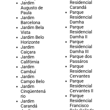
Residencial
Jardim
Carandá
Augusto de
Parque
Paula
Residencial
Jardim
Damha
Barcelona
Parque
Jardim Bela
Residencial
Vista
Damha II
Jardim Belo
Parque
Horizonte
Residencial
Jardim
Damha III
Caiçara
Parque dos
Jardim
Passáros
Califórnia
Parque
Jardim
Residencial
Cambuí
Cervantes
Jardim
Parque
Campo Belo
Residencial
Jardim
Cervantes II
Cinqüentená
Parque
rio
Residencial
Jardim
Francisco
Carandá