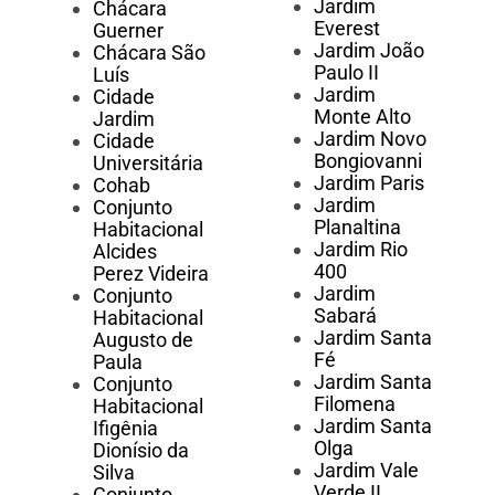
Jardim
Chácara
Everest
Guerner
Jardim João
Chácara São
Paulo II
Luís
Jardim
Cidade
Monte Alto
Jardim
Jardim Novo
Cidade
Bongiovanni
Universitária
Jardim Paris
Cohab
Jardim
Conjunto
Planaltina
Habitacional
Jardim Rio
Alcides
400
Perez Videira
Jardim
Conjunto
Sabará
Habitacional
Jardim Santa
Augusto de
Fé
Paula
Jardim Santa
Conjunto
Filomena
Habitacional
Jardim Santa
Ifigênia
Olga
Dionísio da
Jardim Vale
Silva
Verde II
Conjunto