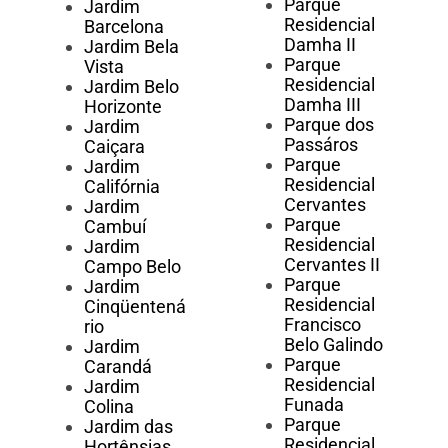
Parque
Jardim
Residencial
Barcelona
Damha II
Jardim Bela
Parque
Vista
Residencial
Jardim Belo
Damha III
Horizonte
Parque dos
Jardim
Passáros
Caiçara
Parque
Jardim
Residencial
Califórnia
Cervantes
Jardim
Parque
Cambuí
Residencial
Jardim
Cervantes II
Campo Belo
Parque
Jardim
Residencial
Cinqüentená
Francisco
rio
Belo Galindo
Jardim
Parque
Carandá
Residencial
Jardim
Funada
Colina
Parque
Jardim das
Residencial
Hortênsias