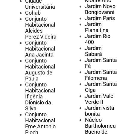
Monte Alto
Cidade
Jardim Novo
Universitária
Bongiovanni
Cohab
Jardim Paris
Conjunto
Jardim
Habitacional
Planaltina
Alcides
Jardim Rio
Perez Videira
400
Conjunto
Jardim
Habitacional
Sabará
Ana Jacinta
Jardim Santa
Conjunto
Fé
Habitacional
Jardim Santa
Augusto de
Filomena
Paula
Jardim Santa
Conjunto
Olga
Habitacional
Jardim Vale
Ifigênia
Verde II
Dionísio da
Jardim vista
Silva
bonita
Conjunto
Núcleo
Habitacional
Bartholomeu
Eme Antonio
Bueno de
Pioch