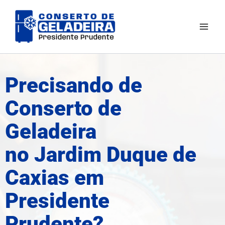
Ir
Mai
para
Men
o
conteúdo
Precisando de
Conserto de
Geladeira
no Jardim Duque de
Caxias em
Presidente
Prudente?