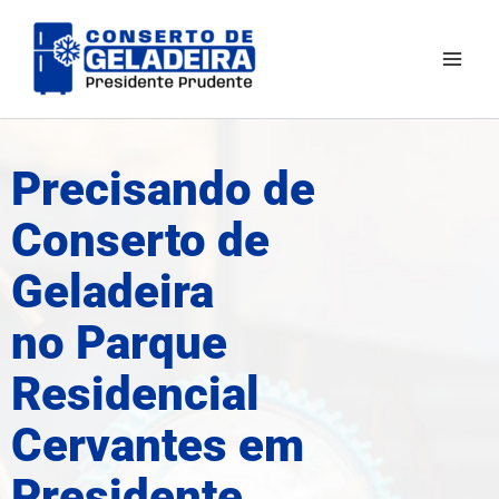
Ir
Mai
para
Men
o
conteúdo
Precisando de
Conserto de
Geladeira
no Parque
Residencial
Cervantes em
Presidente