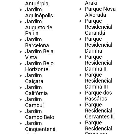
Araki
Antuérpia
Parque Nova
Jardim
Alvorada
Aquinópolis
Parque
Jardim
Residencial
Augusto de
Carandá
Paula
Parque
Jardim
Residencial
Barcelona
Damha
Jardim Bela
Parque
Vista
Residencial
Jardim Belo
Damha II
Horizonte
Parque
Jardim
Residencial
Caiçara
Damha III
Jardim
Parque dos
Califórnia
Passáros
Jardim
Parque
Cambuí
Residencial
Jardim
Cervantes II
Campo Belo
Parque
Jardim
Residencial
Cinqüentená