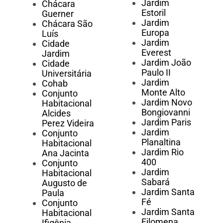
Jardim
Chácara
Estoril
Guerner
Jardim
Chácara São
Europa
Luís
Jardim
Cidade
Everest
Jardim
Jardim João
Cidade
Paulo II
Universitária
Jardim
Cohab
Monte Alto
Conjunto
Jardim Novo
Habitacional
Bongiovanni
Alcides
Jardim Paris
Perez Videira
Jardim
Conjunto
Planaltina
Habitacional
Jardim Rio
Ana Jacinta
400
Conjunto
Jardim
Habitacional
Sabará
Augusto de
Jardim Santa
Paula
Fé
Conjunto
Jardim Santa
Habitacional
Filomena
Ifigênia