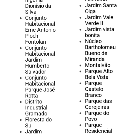
Jardim Santa
Dionísio da
Olga
Silva
Jardim Vale
Conjunto
Verde II
Habitacional
Jardim vista
Eme Antonio
bonita
Pioch
Núcleo
Fontolan
Bartholomeu
Conjunto
Bueno de
Habitacional
Miranda
Jardim
Montalvão
Humberto
Parque Alto
Salvador
Bela Vista
Conjunto
Parque
Habitacional
Castelo
Parque José
Branco
Rotta
Parque das
Distrito
Cerejeiras
Industrial
Parque do
Gramado
Povo
Floresta do
Parque
Sul
Residencial
Jardim