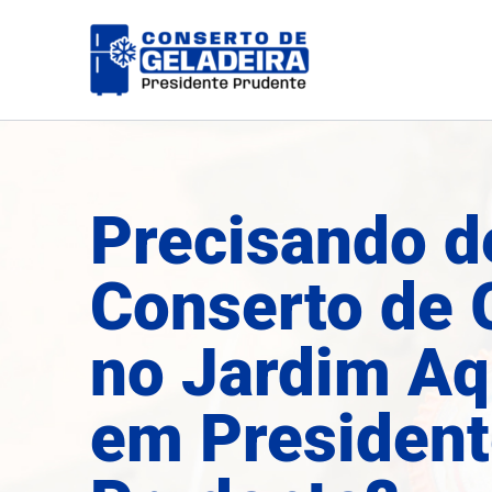
Ir
para
o
conteúdo
Precisando d
Conserto de 
no Jardim Aq
em Presiden