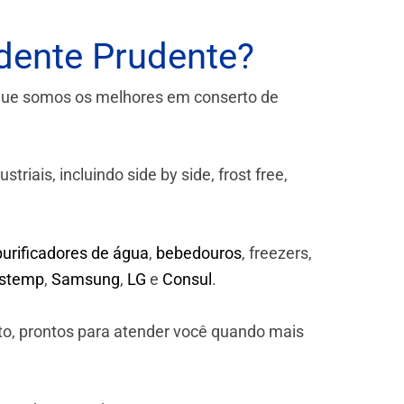
dente Prudente?
que somos os melhores em conserto de
iais, incluindo side by side, frost free,
purificadores de água
,
bebedouros
, freezers,
astemp
,
Samsung
,
LG
e
Consul
.
to, prontos para atender você quando mais