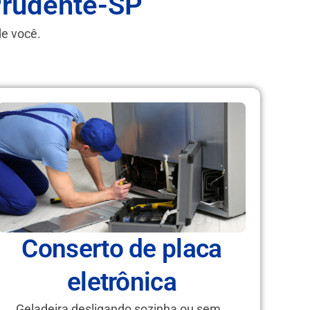
Prudente-SP
de você.
Conserto de placa
eletrônica
Geladeira desligando sozinha ou sem