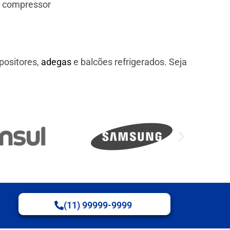
e compressor
positores,
adegas
e balcões refrigerados. Seja
(11) 99999-9999