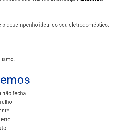
 e o desempenho ideal do seu eletrodoméstico.
alismo.
vemos
a não fecha
rulho
ante
 erro
ato