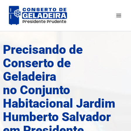
Ir
Mai
para
Men
o
conteúdo
Precisando de
Conserto de
Geladeira
no Conjunto
Habitacional Jardim
Humberto Salvador
em Presidente