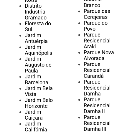
Branco
Distrito
Parque das
Industrial
Cerejeiras
Gramado
Parque do
Floresta do
Povo
Sul
Parque
Jardim
Residencial
Antuérpia
Araki
Jardim
Parque Nova
Aquinópolis
Alvorada
Jardim
Parque
Augusto de
Residencial
Paula
Carandá
Jardim
Parque
Barcelona
Residencial
Jardim Bela
Damha
Vista
Parque
Jardim Belo
Residencial
Horizonte
Damha II
Jardim
Parque
Caiçara
Residencial
Jardim
Damha III
Califórnia