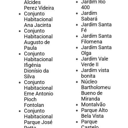
Jardim Rio
Alcides
400
Perez Videira
Jardim
Conjunto
Sabará
Habitacional
Jardim Santa
Ana Jacinta
Fé
Conjunto
Jardim Santa
Habitacional
Filomena
Augusto de
Jardim Santa
Paula
Olga
Conjunto
Jardim Vale
Habitacional
Verde II
Ifigênia
Jardim vista
Dionísio da
bonita
Silva
Núcleo
Conjunto
Bartholomeu
Habitacional
Bueno de
Eme Antonio
Miranda
Pioch
Montalvão
Fontolan
Parque Alto
Conjunto
Bela Vista
Habitacional
Parque
Parque José
Castelo
Rotta