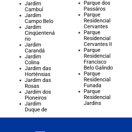
Parque dos
Jardim
Passáros
Cambuí
Parque
Jardim
Residencial
Campo Belo
Cervantes
Jardim
Parque
Cinqüentená
Residencial
rio
Cervantes II
Jardim
Parque
Carandá
Residencial
Jardim
Francisco
Colina
Belo Galindo
Jardim das
Parque
Hortênsias
Residencial
Jardim das
Funada
Rosas
Parque
Jardim dos
Residencial
Pioneiros
Jardins
Jardim
Duque de