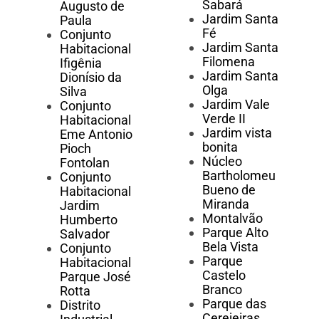
Sabará
Augusto de
Jardim Santa
Paula
Fé
Conjunto
Jardim Santa
Habitacional
Filomena
Ifigênia
Jardim Santa
Dionísio da
Olga
Silva
Jardim Vale
Conjunto
Verde II
Habitacional
Jardim vista
Eme Antonio
bonita
Pioch
Núcleo
Fontolan
Bartholomeu
Conjunto
Bueno de
Habitacional
Miranda
Jardim
Montalvão
Humberto
Parque Alto
Salvador
Bela Vista
Conjunto
Parque
Habitacional
Castelo
Parque José
Branco
Rotta
Parque das
Distrito
Cerejeiras