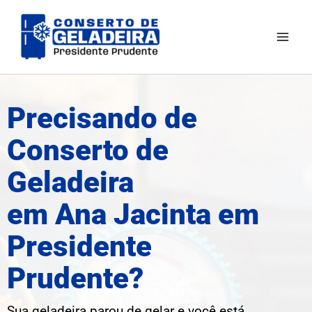
Ir
Mai
para
Men
o
conteúdo
Precisando de
Conserto de
Geladeira
em Ana Jacinta em
Presidente
Prudente?
Sua geladeira parou de gelar e você está