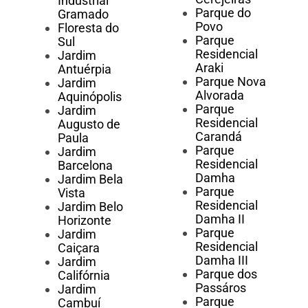
Industrial
Parque do
Gramado
Povo
Floresta do
Parque
Sul
Residencial
Jardim
Araki
Antuérpia
Parque Nova
Jardim
Alvorada
Aquinópolis
Parque
Jardim
Residencial
Augusto de
Carandá
Paula
Parque
Jardim
Residencial
Barcelona
Damha
Jardim Bela
Parque
Vista
Residencial
Jardim Belo
Damha II
Horizonte
Parque
Jardim
Residencial
Caiçara
Damha III
Jardim
Parque dos
Califórnia
Passáros
Jardim
Parque
Cambuí