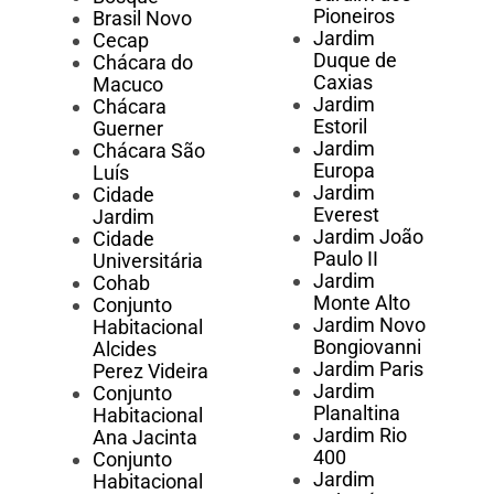
Pioneiros
Brasil Novo
Jardim
Cecap
Duque de
Chácara do
Caxias
Macuco
Jardim
Chácara
Estoril
Guerner
Jardim
Chácara São
Europa
Luís
Jardim
Cidade
Everest
Jardim
Jardim João
Cidade
Paulo II
Universitária
Jardim
Cohab
Monte Alto
Conjunto
Jardim Novo
Habitacional
Bongiovanni
Alcides
Jardim Paris
Perez Videira
Jardim
Conjunto
Planaltina
Habitacional
Jardim Rio
Ana Jacinta
400
Conjunto
Jardim
Habitacional