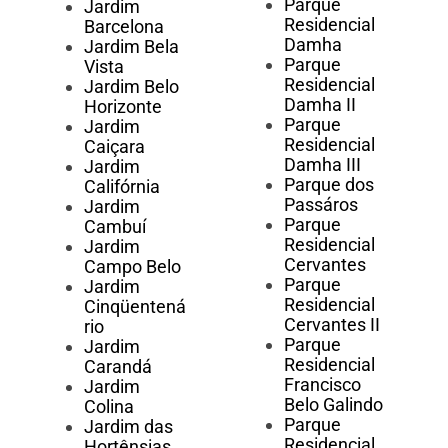
Parque
Jardim
Residencial
Barcelona
Damha
Jardim Bela
Parque
Vista
Residencial
Jardim Belo
Damha II
Horizonte
Parque
Jardim
Residencial
Caiçara
Damha III
Jardim
Parque dos
Califórnia
Passáros
Jardim
Parque
Cambuí
Residencial
Jardim
Cervantes
Campo Belo
Parque
Jardim
Residencial
Cinqüentená
Cervantes II
rio
Parque
Jardim
Residencial
Carandá
Francisco
Jardim
Belo Galindo
Colina
Parque
Jardim das
Residencial
Hortênsias