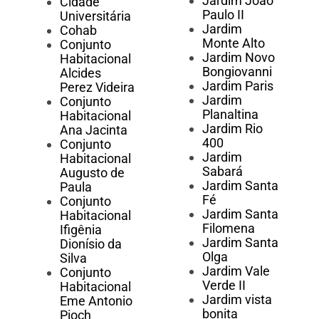
Jardim João
Cidade
Paulo II
Universitária
Jardim
Cohab
Monte Alto
Conjunto
Jardim Novo
Habitacional
Bongiovanni
Alcides
Jardim Paris
Perez Videira
Jardim
Conjunto
Planaltina
Habitacional
Jardim Rio
Ana Jacinta
400
Conjunto
Jardim
Habitacional
Sabará
Augusto de
Jardim Santa
Paula
Fé
Conjunto
Jardim Santa
Habitacional
Filomena
Ifigênia
Jardim Santa
Dionísio da
Olga
Silva
Jardim Vale
Conjunto
Verde II
Habitacional
Jardim vista
Eme Antonio
bonita
Pioch