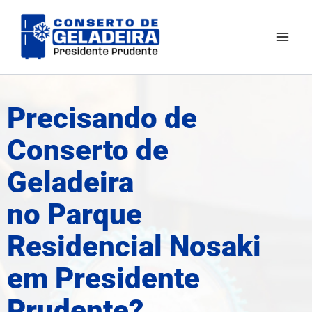
Ir
Mai
para
Men
o
conteúdo
Precisando de
Conserto de
Geladeira
no Parque
Residencial Nosaki
em Presidente
Prudente?