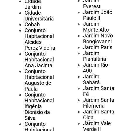
Jardim
Cidade
Everest
Jardim
Jardim João
Cidade
Paulo II
Universitária
Jardim
Cohab
Monte Alto
Conjunto
Jardim Novo
Habitacional
Bongiovanni
Alcides
Jardim Paris
Perez Videira
Jardim
Conjunto
Planaltina
Habitacional
Jardim Rio
Ana Jacinta
400
Conjunto
Jardim
Habitacional
Sabará
Augusto de
Jardim Santa
Paula
Fé
Conjunto
Jardim Santa
Habitacional
Filomena
Ifigênia
Jardim Santa
Dionísio da
Olga
Silva
Jardim Vale
Conjunto
Verde II
Habitacional