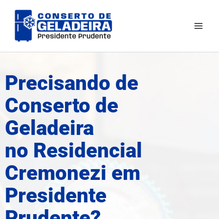
Ir
Mai
para
Men
o
conteúdo
Precisando de
Conserto de
Geladeira
no Residencial
Cremonezi em
Presidente
Prudente?