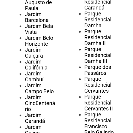
Residencial
Augusto de
Carandá
Paula
Parque
Jardim
Residencial
Barcelona
Damha
Jardim Bela
Parque
Vista
Residencial
Jardim Belo
Damha II
Horizonte
Parque
Jardim
Residencial
Caiçara
Damha III
Jardim
Parque dos
Califórnia
Passáros
Jardim
Parque
Cambuí
Residencial
Jardim
Cervantes
Campo Belo
Parque
Jardim
Residencial
Cinqüentená
Cervantes II
rio
Parque
Jardim
Residencial
Carandá
Francisco
Jardim
Belo Galindo
Colina