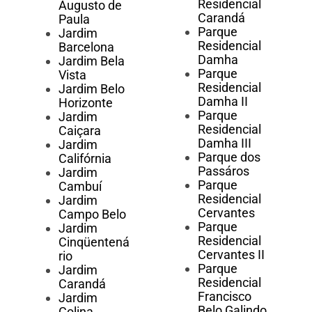
Residencial
Augusto de
Carandá
Paula
Parque
Jardim
Residencial
Barcelona
Damha
Jardim Bela
Parque
Vista
Residencial
Jardim Belo
Damha II
Horizonte
Parque
Jardim
Residencial
Caiçara
Damha III
Jardim
Parque dos
Califórnia
Passáros
Jardim
Parque
Cambuí
Residencial
Jardim
Cervantes
Campo Belo
Parque
Jardim
Residencial
Cinqüentená
Cervantes II
rio
Parque
Jardim
Residencial
Carandá
Francisco
Jardim
Belo Galindo
Colina