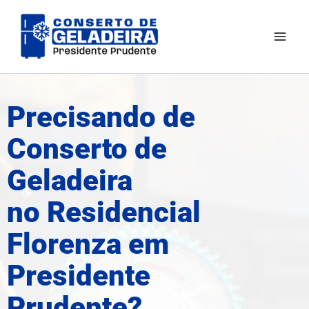
Ir
Mai
para
Men
o
conteúdo
Precisando de
Conserto de
Geladeira
no Residencial
Florenza em
Presidente
Prudente?