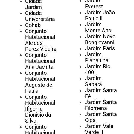
Jardim
Cidade
Everest
Jardim
Jardim João
Cidade
Paulo II
Universitária
Jardim
Cohab
Monte Alto
Conjunto
Jardim Novo
Habitacional
Bongiovanni
Alcides
Jardim Paris
Perez Videira
Jardim
Conjunto
Planaltina
Habitacional
Jardim Rio
Ana Jacinta
400
Conjunto
Jardim
Habitacional
Sabará
Augusto de
Jardim Santa
Paula
Fé
Conjunto
Jardim Santa
Habitacional
Filomena
Ifigênia
Jardim Santa
Dionísio da
Olga
Silva
Jardim Vale
Conjunto
Verde II
Habitacional