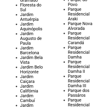
Gramado
Povo
Floresta do
Parque
Sul
Residencial
Jardim
Araki
Antuérpia
Parque Nova
Jardim
Alvorada
Aquinópolis
Parque
Jardim
Residencial
Augusto de
Carandá
Paula
Parque
Jardim
Residencial
Barcelona
Damha
Jardim Bela
Parque
Vista
Residencial
Jardim Belo
Damha II
Horizonte
Parque
Jardim
Residencial
Caiçara
Damha III
Jardim
Parque dos
Califórnia
Passáros
Jardim
Parque
Cambuí
Residencial
Jardim