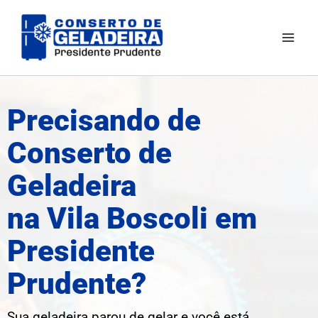
Ir
Mai
para
Men
o
conteúdo
Precisando de
Conserto de
Geladeira
na Vila Boscoli em
Presidente
Prudente?
Sua geladeira parou de gelar e você está