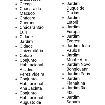
Jardim
Cecap
Duque de
Chácara do
Caxias
Macuco
Jardim
Chácara
Estoril
Guerner
Jardim
Chácara São
Europa
Luís
Jardim
Cidade
Everest
Jardim
Jardim João
Cidade
Paulo II
Universitária
Jardim
Cohab
Monte Alto
Conjunto
Jardim Novo
Habitacional
Bongiovanni
Alcides
Jardim Paris
Perez Videira
Jardim
Conjunto
Planaltina
Habitacional
Jardim Rio
Ana Jacinta
400
Conjunto
Jardim
Habitacional
Sabará
Augusto de