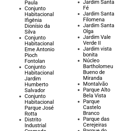
Jardim Santa
Paula
Fé
Conjunto
Jardim Santa
Habitacional
Filomena
Ifigênia
Jardim Santa
Dionísio da
Olga
Silva
Jardim Vale
Conjunto
Verde II
Habitacional
Jardim vista
Eme Antonio
bonita
Pioch
Núcleo
Fontolan
Bartholomeu
Conjunto
Bueno de
Habitacional
Miranda
Jardim
Montalvão
Humberto
Parque Alto
Salvador
Bela Vista
Conjunto
Parque
Habitacional
Castelo
Parque José
Branco
Rotta
Parque das
Distrito
Cerejeiras
Industrial
Parque do